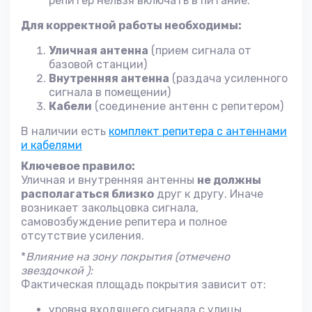
репитер нельзя включать в питание.
Для корректной работы необходимы:
Уличная антенна
(прием сигнала от
базовой станции)
Внутренняя антенна
(раздача усиленного
сигнала в помещении)
Кабели
(соединение антенн с репитером)
В наличии есть
комплект репитера с антеннами
и кабелями
Ключевое правило:
Уличная и внутренняя антенны
не должны
располагаться близко
друг к другу. Иначе
возникает закольцовка сигнала,
самовозбуждение репитера и полное
отсутствие усиления.
*
Влияние на зону покрытия (отмечено
звездочкой
):
Фактическая площадь покрытия зависит от:
уровня входящего сигнала с улицы,