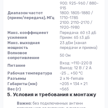
900: 925–960 / 880–
915
Диапазон частот
1800: 1805–1880 /
(прием/передача), МГц
1710–1785
2100: 2110–2170 /
1920–1980
Макс. коэффициент
Передача: 60 ±3 дБ
усиления
Прием: 65 ±3 дБ
Макс. выходная
23 дБм (канал
мощность
передачи и приема)
Волновое
50 Ом
сопротивление
Вход: ≈110–220 В
Питание
Выход: 12 В / 2 А
Рабочая температура
-25 … +50 °C
Разъемы
2 x N-female
Габариты (мм)
≈205 × 134 × 21
Вес (г)
≈565
5. Условия и требования к монтажу
Важно:
без подключенных антенн