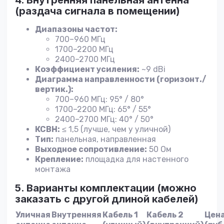
4. Внутренняя панельная антенна
(раздача сигнала в помещении)
Диапазоны частот:
700–960 МГц
1700–2200 МГц
2400–2700 МГц
Коэффициент усиления:
~9 dBi
Диаграмма направленности (горизонт./
вертик.):
700–960 МГц: 95° / 80°
1700–2200 МГц: 65° / 55°
2400–2700 МГц: 40° / 50°
КСВН:
≤ 1,5 (лучше, чем у уличной)
Тип:
панельная, направленная
Выходное сопротивление:
50 Ом
Крепление:
площадка для настенного
монтажа
5. Варианты комплектации (можно
заказать с другой длиной кабелей)
Уличная
Внутренняя
Кабель 1
Кабель 2
Цен