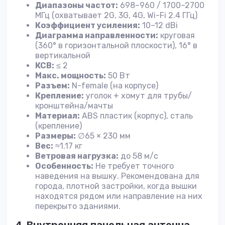
Диапазоны частот:
698–960 / 1700–2700
МГц (охватывает 2G, 3G, 4G, Wi-Fi 2.4 ГГц)
Коэффициент усиления:
10–12 dBi
Диаграмма направленности:
круговая
(360° в горизонтальной плоскости), 16° в
вертикальной
КСВ:
≤ 2
Макс. мощность:
50 Вт
Разъем:
N-female (на корпусе)
Крепление:
уголок + хомут для трубы/
кронштейна/мачты
Материал:
ABS пластик (корпус), сталь
(крепление)
Размеры:
∅65 × 230 мм
Вес:
≈1.17 кг
Ветровая нагрузка:
до 58 м/с
Особенность:
Не требует точного
наведения на вышку. Рекомендована для
города, плотной застройки, когда вышки
находятся рядом или направление на них
перекрыто зданиями.