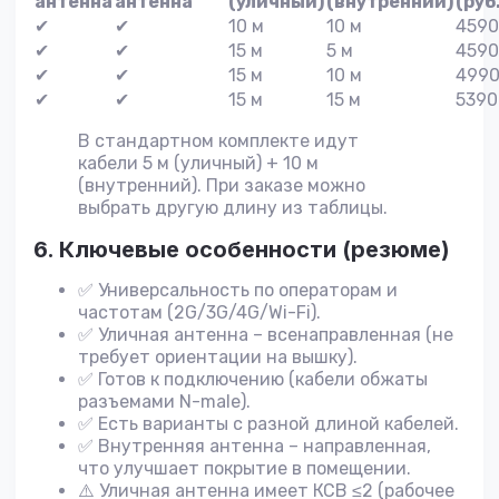
антенна
антенна
(уличный)
(внутренний)
(руб
✔
✔
10 м
10 м
4590
✔
✔
15 м
5 м
4590
✔
✔
15 м
10 м
499
✔
✔
15 м
15 м
5390
В стандартном комплекте идут
кабели 5 м (уличный) + 10 м
(внутренний). При заказе можно
выбрать другую длину из таблицы.
6. Ключевые особенности (резюме)
✅ Универсальность по операторам и
частотам (2G/3G/4G/Wi-Fi).
✅ Уличная антенна – всенаправленная (не
требует ориентации на вышку).
✅ Готов к подключению (кабели обжаты
разъемами N-male).
✅ Есть варианты с разной длиной кабелей.
✅ Внутренняя антенна – направленная,
что улучшает покрытие в помещении.
⚠️ Уличная антенна имеет КСВ ≤2 (рабочее