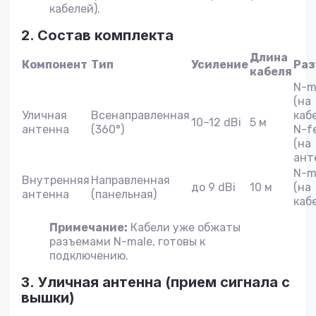
кабелей).
2. Состав комплекта
Длина
Компонент
Тип
Усиление
Ра
кабеля
N-m
(на
Уличная
Всенаправленная
кабе
10–12 dBi
5 м
антенна
(360°)
N-f
(на
ант
N-m
Внутренняя
Направленная
до 9 dBi
10 м
(на
антенна
(панельная)
каб
Примечание:
Кабели уже обжаты
разъемами N-male, готовы к
подключению.
3. Уличная антенна (прием сигнала с
вышки)