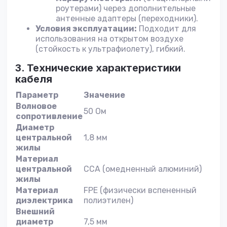
роутерами) через дополнительные
антенные адаптеры (переходники).
Условия эксплуатации:
Подходит для
использования на открытом воздухе
(стойкость к ультрафиолету), гибкий.
3. Технические характеристики
кабеля
Параметр
Значение
Волновое
50 Ом
сопротивление
Диаметр
центральной
1,8 мм
жилы
Материал
центральной
CCA (омедненный алюминий)
жилы
Материал
FPE (физически вспененный
диэлектрика
полиэтилен)
Внешний
диаметр
7,5 мм