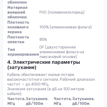
оболочки
Материал
внешней
PVC (поливинилхлорид)
оболочки
Плотность
основного
100% (алюминиевая фольга)
экрана
Плотность
85%
оплетки
DF (двухсторонняя
Тип
алюминиевая фольга на
экранирования
лавсановой основе)
4. Электрические параметры
(затухание)
Кабель обеспечивает малые потери
высокочастотного сигнала. Рабочий диапазон
частот — до 4000 МГц.
Значения затухания (в дБ на 100 метров
кабеля):
Частота,
Затухание,
Частота,
Затухание,
МГц
дБ/100м
МГц
дБ/100м