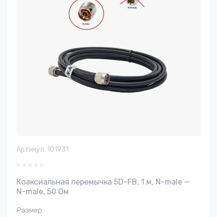
Артикул:
101931
Коаксиальная перемычка 5D-FB, 1 м, N-male —
N-male, 50 Ом
Размер