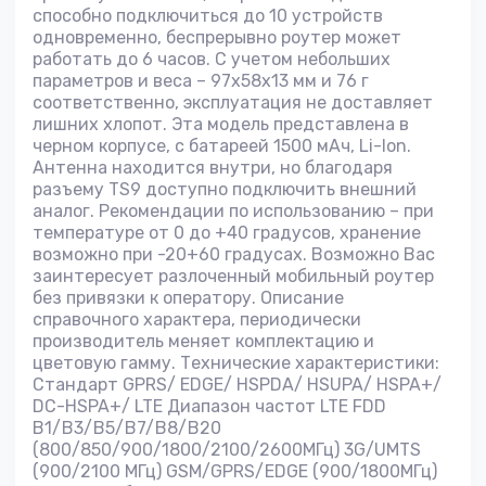
способно подключиться до 10 устройств
одновременно, беспрерывно роутер может
работать до 6 часов. С учетом небольших
параметров и веса – 97х58х13 мм и 76 г
соответственно, эксплуатация не доставляет
лишних хлопот. Эта модель представлена в
черном корпусе, с батареей 1500 мАч, Li-Ion.
Антенна находится внутри, но благодаря
разъему TS9 доступно подключить внешний
аналог. Рекомендации по использованию – при
температуре от 0 до +40 градусов, хранение
возможно при -20+60 градусах. Возможно Вас
заинтересует разлоченный мобильный роутер
без привязки к оператору. Описание
справочного характера, периодически
производитель меняет комплектацию и
цветовую гамму. Технические характеристики:
Стандарт GPRS/ EDGE/ HSPDA/ HSUPA/ HSPA+/
DC-HSPA+/ LTE Диапазон частот LTE FDD
B1/B3/B5/B7/B8/B20
(800/850/900/1800/2100/2600МГц) 3G/UMTS
(900/2100 МГц) GSM/GPRS/EDGE (900/1800МГц)