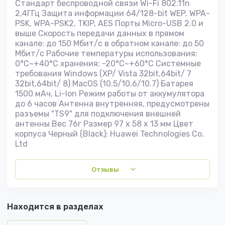
Стандарт беспроводной связи Wi-Fi 802.11n
2,4ГГц Защита информации 64/128-bit WEP, WPA-
PSK, WPA-PSK2, TKIP, AES Порты Micro-USB 2.0 и
выше Скорость передачи данных в прямом
канале: до 150 Mбит/c в обратном канале: до 50
Мбит/c Рабочие температуры использования:
0°C~+40°C хранения: -20°C~+60°C Системные
требования Windows (XP/ Vista 32bit,64bit/ 7
32bit,64bit/ 8) MacOS (10.5/10.6/10.7) Батарея
1500 мАч, Li-Ion Режим работы от аккумулятора
до 6 часов Антенна внутренняя, предусмотрены
разъемы "TS9" для подключения внешней
антенны Вес 76г Размер 97 х 58 х 13 мм Цвет
корпуса Черный (Black); Huawei Technologies Co.
Ltd
Отзывы
Находится в разделах