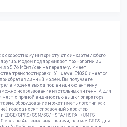
к к скоростному интернету от симкарты любого
е другие. Модем поддерживает технологии 3G
и до 5.76 Мбит/сек на передачу. Имеет
ства транспортировки. У Huawei E1820 имеется
е. приобретая данный модем, Вы получаете
отрел в модеме выход под внешнюю антенну
озможно использование настольных антенн. А для
ля мест с прямой видимостью вышки оператора
ставки, оборудование может иметь логотип как
ие) товара носят справочный характер,
ндарт EDGE/GPRS/GSM/3G/HSPA/HSPA+/UMTS
0 и выше Антенна внутренняя, разъем CRC9 для
 Мбит/c Рабочие температуры использования: