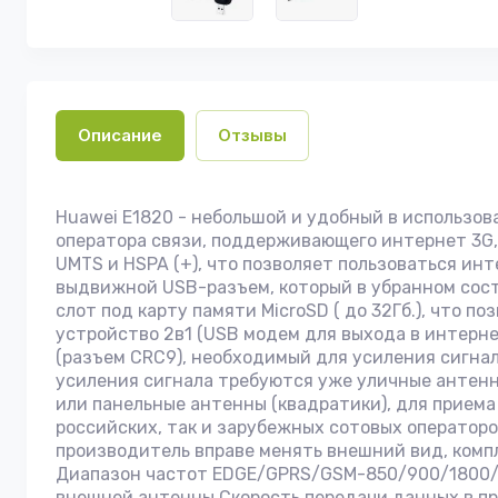
Описание
Отзывы
Huawei E1820 - небольшой и удобный в использов
оператора связи, поддерживающего интернет 3G, 
UMTS и HSPA (+), что позволяет пользоваться инт
выдвижной USB-разъем, который в убранном сост
слот под карту памяти MicroSD ( до 32Гб.), что 
устройство 2в1 (USB модем для выхода в интерн
(разъем CRC9), необходимый для усиления сигна
усиления сигнала требуются уже уличные антенн
или панельные антенны (квадратики), для приема
российских, так и зарубежных сотовых операторо
производитель вправе менять внешний вид, ком
Диапазон частот EDGE/GPRS/GSM-850/900/1800/1
внешней антенны Скорость передачи данных в пря