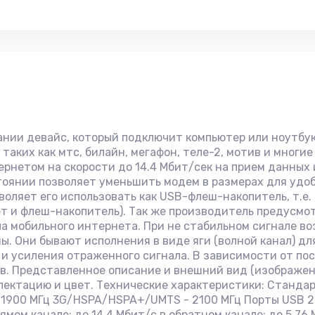
ании девайс, который подключит компьютер или ноутбу
таких как мтс, билайн, мегафон, теле-2, мотив и многи
ернетом на скорости до 14.4 Мбит/сек на прием данных 
оянии позволяет уменьшить модем в размерах для удоб
позволяет его использовать как USB-флеш-накопитель, т.
ет и флеш-накопитель). Так же производитель предусм
ла мобильного интернета. При не стабильном сигнале в
ы. Они бывают исполнения в виде яги (волной канал) д
 и усиления отраженного сигнала. В зависимости от по
в. Представленное описание и внешний вид (изображен
плектацию и цвет. Технические характеристики: Ста
900 МГц 3G/HSPA/HSPA+/UMTS - 2100 МГц Порты USB 2.
мом канале: до 14,4 Mбит/c в обратном канале: до 5,76