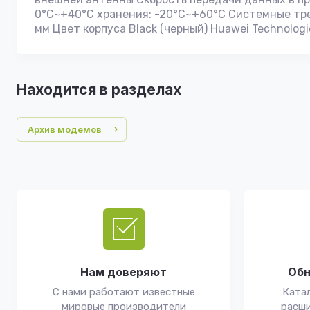
0°C~+40°C хранения: -20°C~+60°C Системные требо
мм Цвет корпуса Black (черный) Huawei Technologie
Находится в разделах
Архив модемов
Нам доверяют
Обн
С нами работают известные
Катал
мировые производители
расши