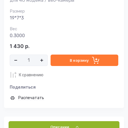
для 4G модема / веб-камеры
Размер
19*7*3
Вес
0.3000
1 430
р.
В корзину
К сравнению
Поделиться
Распечатать
Описание