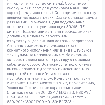
интернет и качество сигнала). Сбоку имеет
кнопку WPS и слот для установки NANO-sim
карты (самая маленькая). Спереди имеет кнопку
включения/перезагрузки. Сзади оснащен двумя
разъемами SMA-female, для подключения
внешних антенн, усиливающих 3G/4G LTE
сигнал. Подключение антенн необходимо как
допопция, в случаях плохого или
отсутствующего сигнала сотовых операторов.
Антенны возможно использовать как
комнатного исполнения или в виде штырьков,
так и уличные направленные MiMo антенны,
которые подключаются к роутеру с помощью
кабельных сборок. Возможность подключения
антенн позволит достигнуть максимальных
скоростей в зонах и/или местах с
нестабильным сигналом. Комплект поставки:
Интернет-центр Alcatel HH70VB, Блок питания,
Упаковка. Технические характеристики:
Стандарты связи 2G: GSM / EDGE 3G: HSDPA /
DC-HSPA 4G: LTE Cat.7 Диапазоны частот 2G:
850/900/1800/1900 МГц 3G: B1/3/8 -