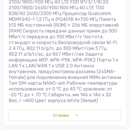
2100/1800/900 МГц 4G LTE FDD B1/3/7/8/20
2100/1800/2600/900/800 МГц 4G LTE TDD
B38/40 2600/2300 МГц Процессор Qualcomm
MDM9240-1 1,2 ГГц и IPQ4018 4×700 МГц Память
512 МБ постоянной (ROM) + 256 МБ оперативной
(RAM) Скорость передачи данных прием до 300
Мбит/с передача до 100 Мбит/с Частота,
стандарт и скорость беспроводной связи Wi-Fi
2.4 ГГц, 802.11 b/g/n, до 300 Мбит/сек 5 ГГц,
802.11 a/b/n/ac, до 867 Мбит/сек Защита
информации WEP, WPA-PSK, WPA-PSK2 Порты 1 x
LAN 1 x LAN/WAN 1 x USB 2.0 Антенна
внутренняя, предусмотрены разъемы (2хSMA-
female) для подключения внешней MiMo антенны
Тип SIM-карты NANO-sim Рабочие температуры
использование: от 0 °C до 40 °C хранение: от
-20 °C до + 70 °C Габариты, мм 146 x 146 x 32
Вес, г ≈400 Цвет корпуса White (белый)
Отзывы