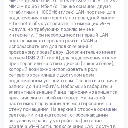
MIMO – до 300 Мбит/с; по Wi-Fi 802.11ac 5 ГГц 2×2
MIMO – до 867 Мбит/с. Так же оснащен двумя
гигабитными (1000Мбит/сек) LAN-портами для
подключения к интернету по проводной линии
Ethernet любых устройств, не имеющих Wi-Fi
модуля, но требующих подключение к
интернету. При необходимости первый LAN-
порт возможно перенастроить в WAN и
использовать его для подключения к
проводному провайдеру. Дополнительно имеет
разъем USB 2.0 (тип А) для подключения к нему
принтеров или жестких дисков (накопителей),
который возможно использовать в роли
сетевого хранилища с доступом всем
подключенным устройствам. Скорость чтения и
записи до 480 Мбит/с. Небольшие габариты и
элегантный внешний вид гармонично впишется
практически в любой интерьер. На нижней
части имеет проушины для монтирования на
стену помещения. На верхней стороне оснащен
световыми индикаторами, отображающими
актуальную работу устройства (питание,
раздача Wi-Fi сети, подключение LAN, доступ в