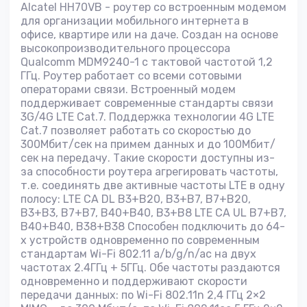
Alcatel HH70VB - роутер со встроенным модемом
для организации мобильного интернета в
офисе, квартире или на даче. Создан на основе
высокопроизводительного процессора
Qualcomm MDM9240-1 с тактовой частотой 1,2
ГГц. Роутер работает со всеми сотовыми
операторами связи. Встроенный модем
поддерживает современные стандарты связи
3G/4G LTE Cat.7. Поддержка технологии 4G LTE
Cat.7 позволяет работать со скоростью до
300Мбит/сек на примем данных и до 100Мбит/
сек на передачу. Такие скорости доступны из-
за способности роутера агрегировать частоты,
т.е. соединять две активные частоты LTE в одну
полосу: LTE CA DL B3+B20, B3+B7, B7+B20,
B3+B3, B7+B7, B40+B40, B3+B8 LTE CA UL B7+B7,
B40+B40, B38+B38 Способен подключить до 64-
х устройств одновременно по современным
стандартам Wi-Fi 802.11 a/b/g/n/ac на двух
частотах 2.4ГГц + 5ГГц. Обе частоты раздаются
одновременно и поддерживают скорости
передачи данных: по Wi-Fi 802.11n 2,4 ГГц 2×2